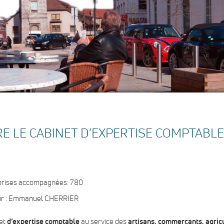
E LE CABINET D’EXPERTISE COMPTABLE
prises accompagnées: 780
ur : Emmanuel CHERRIER
et
d’expertise comptable
au service des
artisans
,
commerçants
,
agric